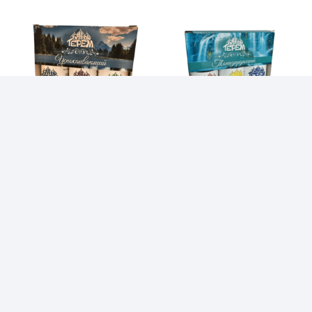
Saunaaroom
Saunaaroom Seeder-
Piparmünt-Lavendel-
Sidrun-Kadakas
Mänd
13,00
€
13,00
€