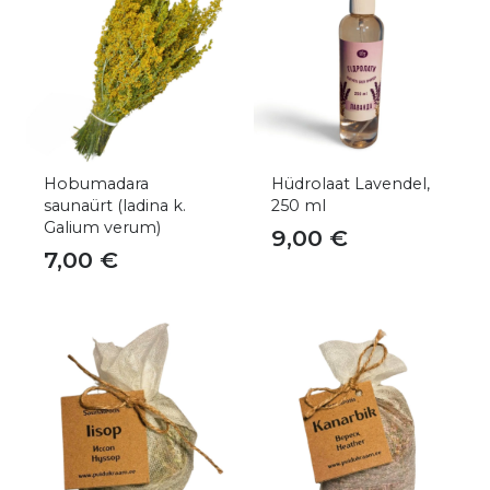
Hobumadara
Hüdrolaat Lavendel,
saunaürt (ladina k.
250 ml
Galium verum)
9,00
€
7,00
€