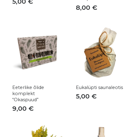
5,00
€
8,00
€
Eeterlike õlide
Eukalüpti saunaleotis
komplekt
5,00
€
“Okaspuud”
9,00
€