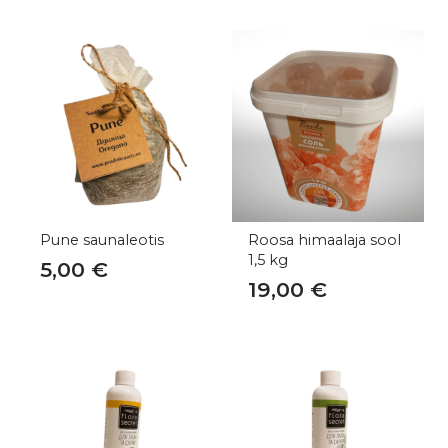
Pune saunaleotis
Roosa himaalaja sool
1,5 kg
5,00
€
19,00
€