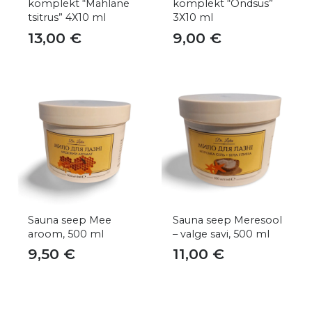
komplekt “Mahlane
komplekt “Õndsus”
tsitrus” 4Х10 ml
3Х10 ml
13,00
€
9,00
€
Sauna seep Mee
Sauna seep Meresool
aroom, 500 ml
– valge savi, 500 ml
9,50
€
11,00
€